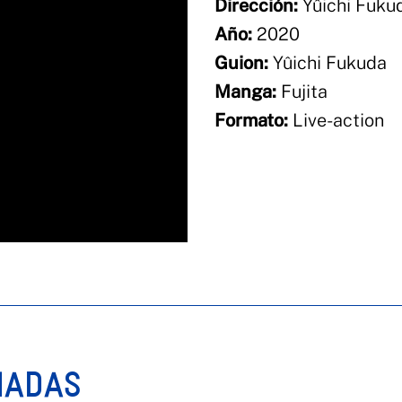
Dirección:
Yûichi Fuku
Año:
2020
Guion:
Yûichi Fukuda
Manga:
Fujita
Formato:
Live-action
NADAS