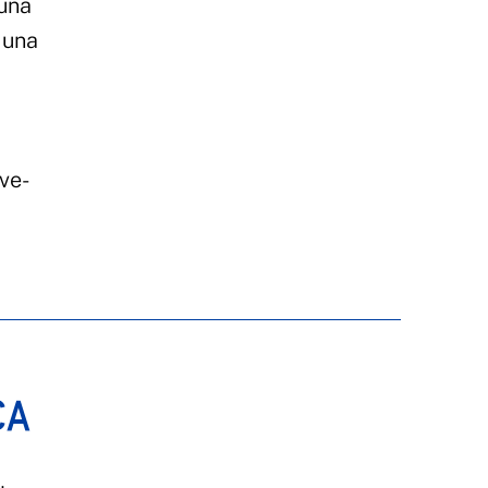
 una
 una
ive-
CA