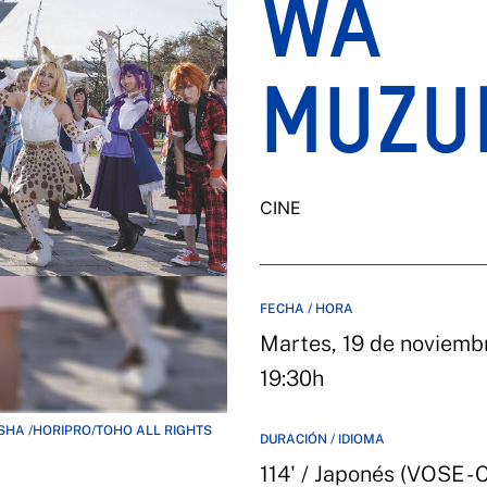
WA
MUZUK
CINE
FECHA / HORA
Martes, 19 de noviembr
19:30h
INSHA /HORIPRO/TOHO ALL RIGHTS
DURACIÓN / IDIOMA
114' / Japonés (VOSE - 