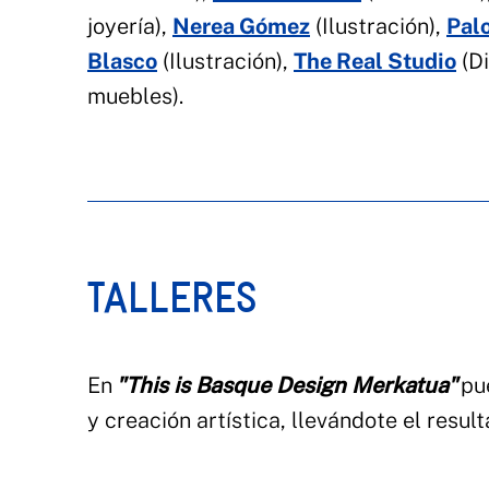
joyería),
Nerea Gómez
(Ilustración),
Pal
Blasco
(Ilustración),
The Real Studio
(Di
muebles).
TALLERES
En
"This is Basque Design Merkatua"
pue
y creación artística, llevándote el resul