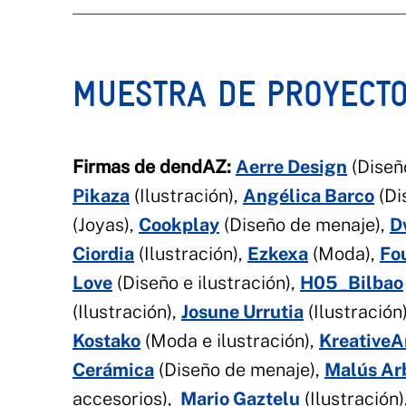
MUESTRA DE PROYECT
Firmas de dendAZ:
Aerre Design
(Diseñ
Pikaza
(Ilustración),
Angélica Barco
(Di
(Joyas),
Cookplay
(Diseño de menaje),
D
Ciordia
(Ilustración),
Ezkexa
(Moda),
Fo
Love
(Diseño e ilustración),
H05_Bilbao
(Ilustración),
Josune Urrutia
(Ilustración
Kostako
(Moda e ilustración),
KreativeA
Cerámica
(Diseño de menaje),
Malús Ar
accesorios),
Mario Gaztelu
(Ilustración)