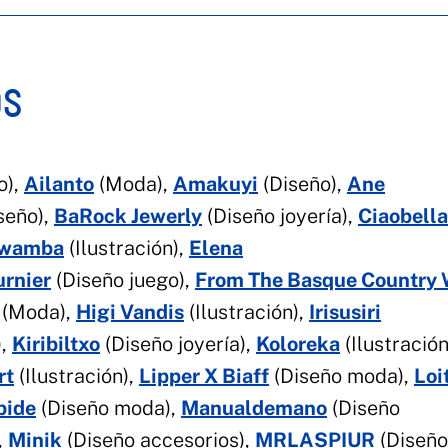
OS
o),
Ailanto
(Moda),
Amakuyi
(Diseño),
Ane
seño),
BaRock Jewerly
(Diseño joyería),
Ciaobella
wamba
(Ilustración),
Elena
urnier
(Diseño juego),
From The Basque Country 
(Moda),
Higi Vandis
(Ilustración),
Irisusiri
),
Kiribiltxo
(Diseño joyería),
Koloreka
(Ilustración
rt
(Ilustración),
Lipper X Biaff
(Diseño moda),
Loi
bide
(Diseño moda),
Manualdemano
(Diseño
,
Minik
(Diseño accesorios),
MRLASPIUR
(Diseño