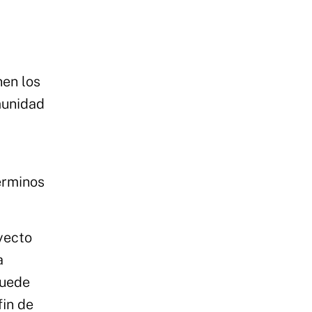
nen los
munidad
érminos
yecto
a
puede
fin de