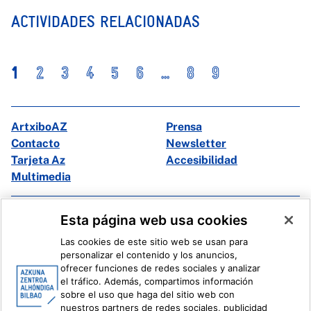
ACTIVIDADES RELACIONADAS
1
2
3
4
5
6
...
8
9
ArtxiboAZ
Prensa
Contacto
Newsletter
Tarjeta Az
Accesibilidad
Multimedia
Facebook
X
Esta página web usa cookies
Instagram
Youtube
Las cookies de este sitio web se usan para
Linkedin
Ivoox
personalizar el contenido y los anuncios,
ofrecer funciones de redes sociales y analizar
el tráfico. Además, compartimos información
Información legal
Sistema Interno de Información
sobre el uso que haga del sitio web con
nuestros partners de redes sociales, publicidad