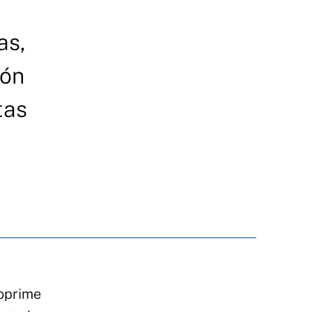
as,
ión
tas
 oprime