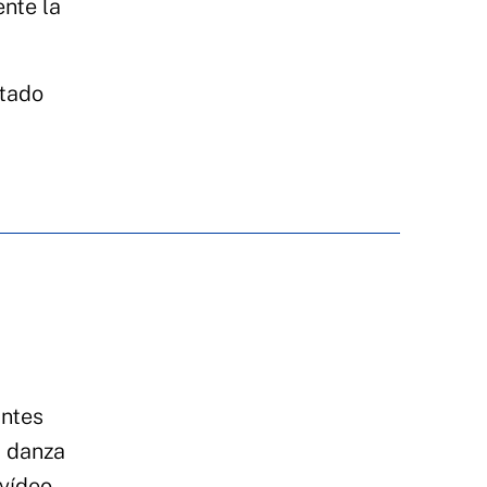
ente la
ntado
antes
a danza
‘vídeo