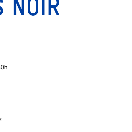
 NOIR
30h
z