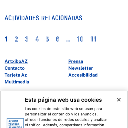
ACTIVIDADES RELACIONADAS
1
2
3
4
5
6
...
10
11
ArtxiboAZ
Prensa
Contacto
Newsletter
Tarjeta Az
Accesibilidad
Multimedia
Facebook
X
Esta página web usa cookies
Instagram
Youtube
Las cookies de este sitio web se usan para
Linkedin
Ivoox
personalizar el contenido y los anuncios,
ofrecer funciones de redes sociales y analizar
el tráfico. Además, compartimos información
Información legal
Sistema Interno de Información