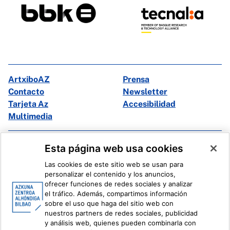
ArtxiboAZ
Prensa
Contacto
Newsletter
Tarjeta Az
Accesibilidad
Multimedia
Facebook
X
Esta página web usa cookies
Instagram
Youtube
Las cookies de este sitio web se usan para
Linkedin
Ivoox
personalizar el contenido y los anuncios,
ofrecer funciones de redes sociales y analizar
el tráfico. Además, compartimos información
Información legal
Sistema Interno de Información
sobre el uso que haga del sitio web con
nuestros partners de redes sociales, publicidad
y análisis web, quienes pueden combinarla con