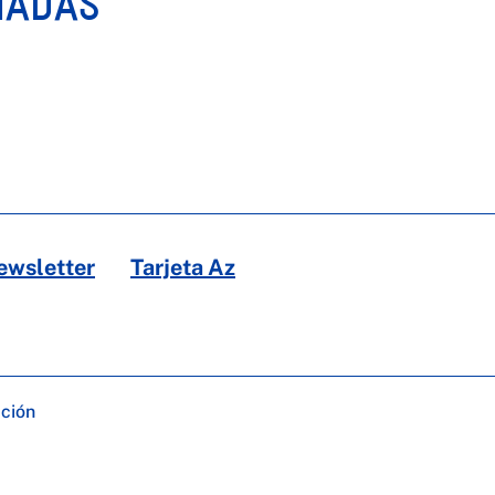
NADAS
ewsletter
Tarjeta Az
ación