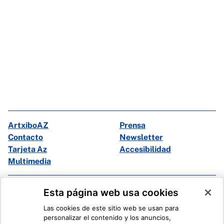
ArtxiboAZ
Prensa
Contacto
Newsletter
Tarjeta Az
Accesibilidad
Multimedia
Facebook
X
Esta página web usa cookies
Instagram
Youtube
Las cookies de este sitio web se usan para
Linkedin
Ivoox
personalizar el contenido y los anuncios,