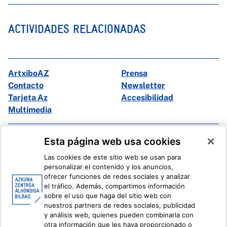
ACTIVIDADES RELACIONADAS
ArtxiboAZ
Prensa
Contacto
Newsletter
Tarjeta Az
Accesibilidad
Multimedia
Facebook
X
Esta página web usa cookies
Instagram
Youtube
Las cookies de este sitio web se usan para
Linkedin
Ivoox
personalizar el contenido y los anuncios,
ofrecer funciones de redes sociales y analizar
el tráfico. Además, compartimos información
Información legal
Sistema Interno de Información
sobre el uso que haga del sitio web con
nuestros partners de redes sociales, publicidad
y análisis web, quienes pueden combinarla con
otra información que les haya proporcionado o