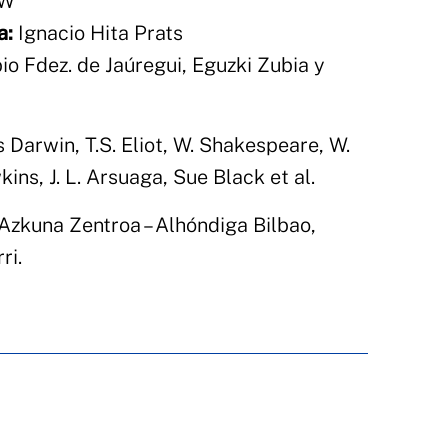
DW
a:
Ignacio Hita Prats
o Fdez. de Jaúregui, Eguzki Zubia y
Darwin, T.S. Eliot, W. Shakespeare, W.
ns, J. L. Arsuaga, Sue Black et al.
Azkuna Zentroa – Alhóndiga Bilbao,
ri.