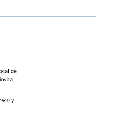
ocal de
invita
mika
) y