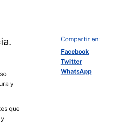
Compartir en:
ia.
Facebook
Twitter
WhatsApp
eso
nura y
tes que
 y