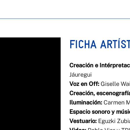
FICHA ARTÍS
Creación e Intérpretac
Jáuregui
Voz en Off:
Giselle Wa
Creación, escenografía
Iluminación:
Carmen M
Espacio sonoro y músic
Vestuario:
Eguzki Zubia