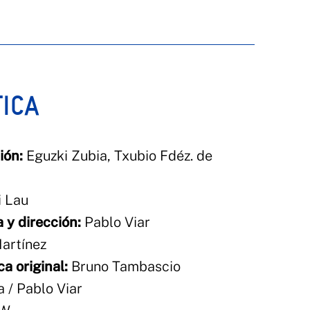
TICA
ión:
Eguzki Zubia, Txubio Fdéz. de
i Lau
 y dirección:
Pablo Viar
artínez
a original:
Bruno Tambascio
 / Pablo Viar