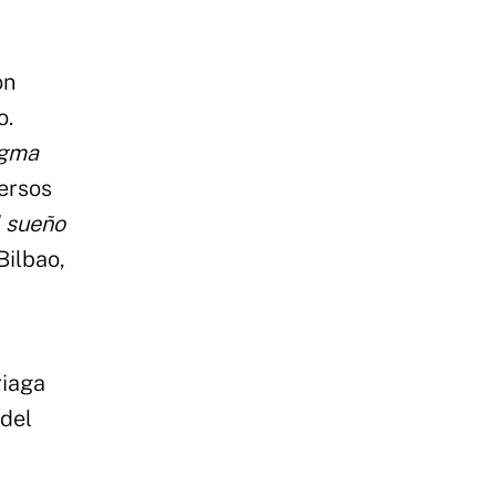
on
o.
igma
ersos
 sueño
Bilbao,
riaga
 del