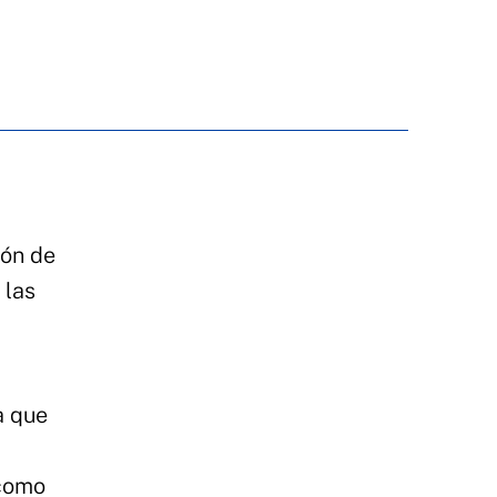
ión de
 las
a que
 como