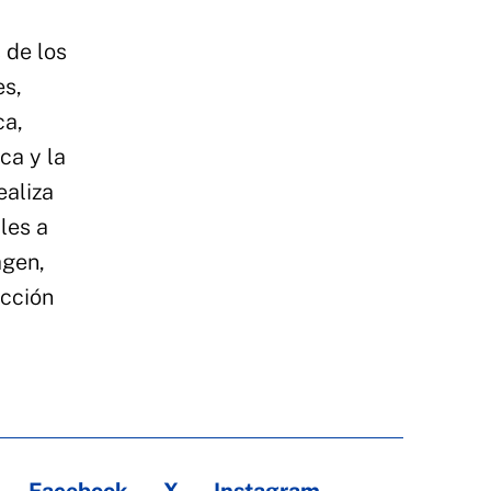
 de los
es,
ca,
ca y la
ealiza
les a
agen,
icción