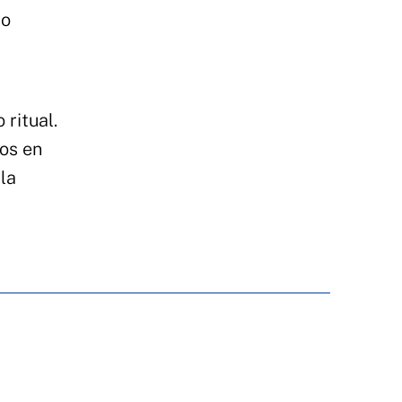
do
ritual.
tos en
la