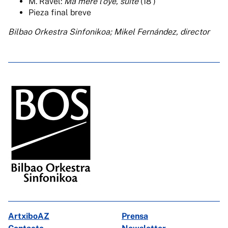
M. Ravel:
Ma mere l’oye,
suite
(18’)
Pieza final breve
Bilbao Orkestra Sinfonikoa;
Mikel Fernández, director
ArtxiboAZ
Prensa