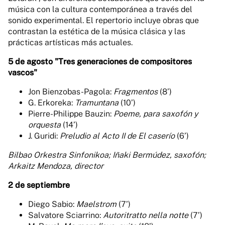
música con la cultura
contemporánea a través del
sonido experimental.
El repertorio incluye obras que
contrastan la estética de
la música clásica y las
prácticas artísticas más actuales.
5 de agosto
"Tres generaciones de
compositores
vascos"
Jon Bienzobas-Pagola:
Fragmentos
(8’)
G. Erkoreka:
Tramuntana
(10’)
Pierre-Philippe Bauzin:
Poeme,
para saxofón y
orquesta
(14’)
J. Guridi:
Preludio al Acto II de
El caserío
(6’)
Bilbao Orkestra Sinfonikoa;
Iñaki Bermúdez, saxofón;
Arkaitz Mendoza, director
2 de septiembre
Diego Sabio:
Maelstrom
(7’)
Salvatore Sciarrino:
Autoritratto
nella notte
(7’)