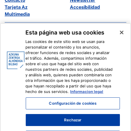
Contacto
Newsletter
Tarjeta Az
Accesibilidad
Multimedia
Facebook
X
Esta página web usa cookies
Instagram
Youtube
Las cookies de este sitio web se usan para
Linkedin
Ivoox
personalizar el contenido y los anuncios,
ofrecer funciones de redes sociales y analizar
el tráfico. Además, compartimos información
Información legal
Sistema Interno de Información
sobre el uso que haga del sitio web con
nuestros partners de redes sociales, publicidad
y análisis web, quienes pueden combinarla con
otra información que les haya proporcionado o
que hayan recopilado a partir del uso que haya
hecho de sus servicios.
Informacion legal
Configuración de cookies
Rechazar