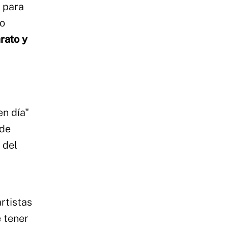
s para
mo
rato y
en día"
 de
 del
rtistas
 tener