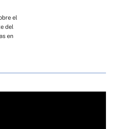
obre el
te del
cas en