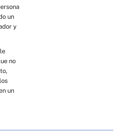
persona
do un
ador y
le
que no
to,
los
en un