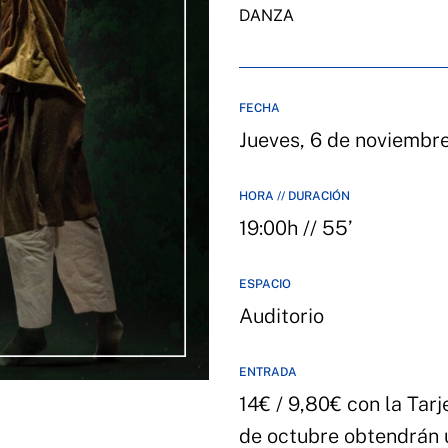
DANZA
FECHA
Jueves, 6 de noviemb
HORA // DURACIÓN
19:00h // 55’
ESPACIO
Auditorio
ENTRADA
14€ / 9,80€ con la Tar
de octubre obtendrán 