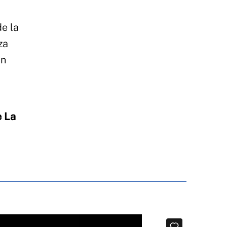
e la
za
un
e La