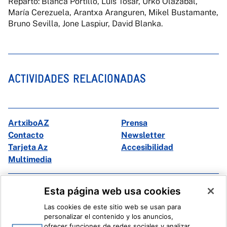
Reparto: Blanca Portillo, Luis Tosar, Urko Olazabal,
María Cerezuela, Arantxa Aranguren, Mikel Bustamante,
Bruno Sevilla, Jone Laspiur, David Blanka.
ACTIVIDADES RELACIONADAS
ArtxiboAZ
Prensa
Contacto
Newsletter
Tarjeta Az
Accesibilidad
Multimedia
Facebook
X
Esta página web usa cookies
Instagram
Youtube
Las cookies de este sitio web se usan para
Linkedin
Ivoox
personalizar el contenido y los anuncios,
ofrecer funciones de redes sociales y analizar