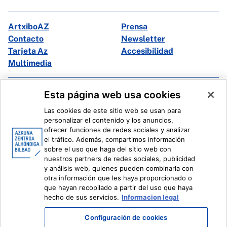
ArtxiboAZ
Prensa
Contacto
Newsletter
Tarjeta Az
Accesibilidad
Multimedia
Facebook
X
Esta página web usa cookies
Instagram
Youtube
Las cookies de este sitio web se usan para
Linkedin
Ivoox
personalizar el contenido y los anuncios,
ofrecer funciones de redes sociales y analizar
el tráfico. Además, compartimos información
Información legal
Sistema Interno de Información
sobre el uso que haga del sitio web con
nuestros partners de redes sociales, publicidad
y análisis web, quienes pueden combinarla con
otra información que les haya proporcionado o
que hayan recopilado a partir del uso que haya
hecho de sus servicios.
Informacion legal
Configuración de cookies