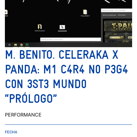
M. BENITO. CELERAKA X
PANDA: M1 C4R4 N0 P3G4
C0N 3ST3 MUND0
“PRÓLOGO”
PERFORMANCE
FECHA