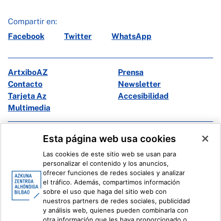
Compartir en:
Facebook
Twitter
WhatsApp
ArtxiboAZ
Prensa
Contacto
Newsletter
Tarjeta Az
Accesibilidad
Multimedia
Facebook
X
Esta página web usa cookies
Instagram
Youtube
Las cookies de este sitio web se usan para
Linkedin
Ivoox
personalizar el contenido y los anuncios,
ofrecer funciones de redes sociales y analizar
el tráfico. Además, compartimos información
Información legal
Sistema Interno de Información
sobre el uso que haga del sitio web con
nuestros partners de redes sociales, publicidad
y análisis web, quienes pueden combinarla con
otra información que les haya proporcionado o