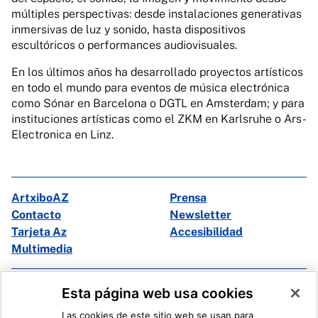
múltiples perspectivas: desde instalaciones generativas
inmersivas de luz y sonido, hasta dispositivos
escultóricos o performances audiovisuales.
En los últimos años ha desarrollado proyectos artísticos
en todo el mundo para eventos de música electrónica
como Sónar en Barcelona o DGTL en Amsterdam; y para
instituciones artísticas como el ZKM en Karlsruhe o Ars-
Electronica en Linz.
ArtxiboAZ
Prensa
Contacto
Newsletter
Tarjeta Az
Accesibilidad
Multimedia
Facebook
X
Esta página web usa cookies
Instagram
Youtube
Las cookies de este sitio web se usan para