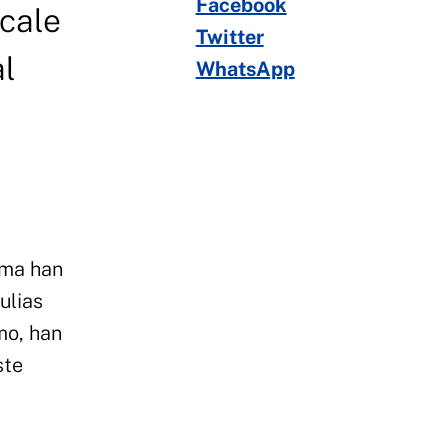
Facebook
scale
Twitter
al
WhatsApp
ama han
ulias
mo, han
ste