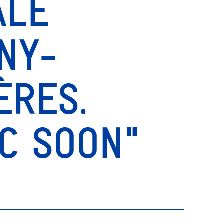
ALE
NY-
ÈRES.
C SOON"