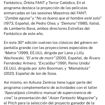
Fantástico, Órbita FANT y Terror Catódico. En el
programa destaca la proyección de las películas
enmarcadas en las sesiones Maestros del FANT:
“Zombie eguna”
y “
No es bueno que el hombre esté solo”
(1973, España), de Pedro Olea; y
“Demons”
(1985, Italia),
de Lamberto Bava, ambos directores Estrellas del
Fantástico de este año.
En esta 30ª edición vuelven los clásicos del género en
pantalla grande con las proyecciones especiales de
“Matrix”
(1999, EE.UU.), dirigida por Lana y Lilly
Wachowski;
“El arte de morir”
(2000, España), de Álvaro
Fernández Armero;
“Excalibur”
(1991, Reino Unido/
EE.UU.), dirigida por John Boorman; y
“Mamántula”
(2023, España) de Jon de Sosa.
Así mismo, en Azkuna Zentroa tiene lugar parte del
programa complementario de actividades con el taller
“Apocalipsis climático: manual de supervivencia de
cine”
, la presentación del “
Asian Fantastic Magazine”
y
el Pitch para la selección del proyecto ganador de la