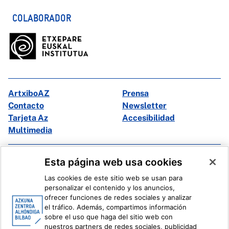
COLABORADOR
ArtxiboAZ
Prensa
Contacto
Newsletter
Tarjeta Az
Accesibilidad
Multimedia
Facebook
X
Esta página web usa cookies
Instagram
Youtube
Las cookies de este sitio web se usan para
Linkedin
Ivoox
personalizar el contenido y los anuncios,
ofrecer funciones de redes sociales y analizar
el tráfico. Además, compartimos información
Información legal
Sistema Interno de Información
sobre el uso que haga del sitio web con
nuestros partners de redes sociales, publicidad