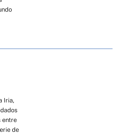
gundo
 Iria,
ardados
 entre
erie de