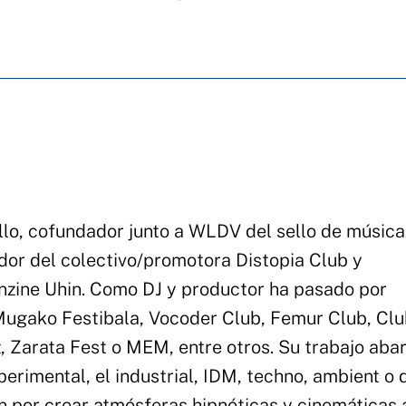
llo, cofundador junto a WLDV del sello de música
dor del colectivo/promotora Distopia Club y
anzine Uhin. Como DJ y productor ha pasado por
Mugako Festibala, Vocoder Club, Femur Club, Clu
, Zarata Fest o MEM, entre otros. Su trabajo aba
erimental, el industrial, IDM, techno, ambient o 
an por crear atmósferas hipnóticas y cinemáticas 