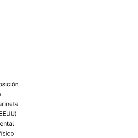
osición
e
arinete
 EEUU)
mental
ísico