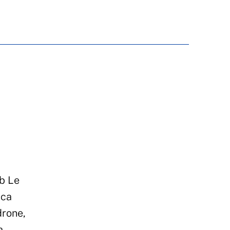
b Le
rca
drone,
a