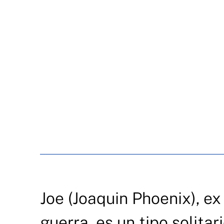
Joe (Joaquin Phoenix), e
guerra, es un tipo solita