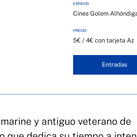
ESPACIO
Cines Golem Alhóndig
PRECIO
5€ / 4€ con tarjeta Az
Entradas
x marine y antiguo veterano de
rio que dedica su tiempo a inten