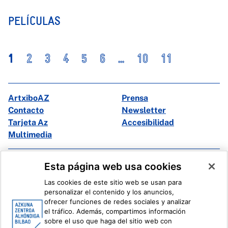
PELÍCULAS
1
2
3
4
5
6
...
10
11
ArtxiboAZ
Prensa
Contacto
Newsletter
Tarjeta Az
Accesibilidad
Multimedia
Facebook
X
Esta página web usa cookies
Instagram
Youtube
Las cookies de este sitio web se usan para
Linkedin
Ivoox
personalizar el contenido y los anuncios,
ofrecer funciones de redes sociales y analizar
el tráfico. Además, compartimos información
Información legal
Sistema Interno de Información
sobre el uso que haga del sitio web con