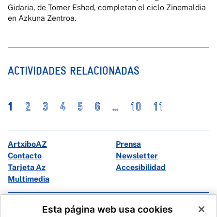
Gidaria, de Tomer Eshed, completan el ciclo Zinemaldia
en Azkuna Zentroa.
ACTIVIDADES RELACIONADAS
1
2
3
4
5
6
...
10
11
ArtxiboAZ
Prensa
Contacto
Newsletter
Tarjeta Az
Accesibilidad
Multimedia
Facebook
X
Esta página web usa cookies