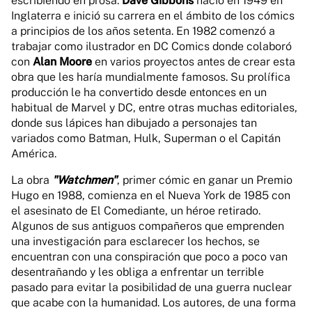
escribiendo en prosa.
Dave Gibbons
nació en 1949 en
Inglaterra e inició su carrera en el ámbito de los cómics
a principios de los años setenta. En 1982 comenzó a
trabajar como ilustrador en DC Comics donde colaboró
con
Alan Moore
en varios proyectos antes de crear esta
obra que les haría mundialmente famosos. Su prolífica
producción le ha convertido desde entonces en un
habitual de Marvel y DC, entre otras muchas editoriales,
donde sus lápices han dibujado a personajes tan
variados como Batman, Hulk, Superman o el Capitán
América.
La obra
"Watchmen"
, primer cómic en ganar un Premio
Hugo en 1988, comienza en el Nueva York de 1985 con
el asesinato de El Comediante, un héroe retirado.
Algunos de sus antiguos compañeros que emprenden
una investigación para esclarecer los hechos, se
encuentran con una conspiración que poco a poco van
desentrañando y les obliga a enfrentar un terrible
pasado para evitar la posibilidad de una guerra nuclear
que acabe con la humanidad. Los autores, de una forma