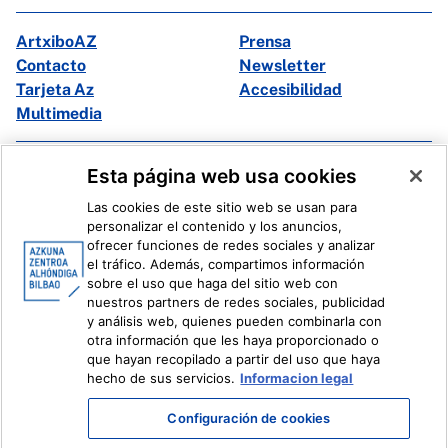
ArtxiboAZ
Prensa
Contacto
Newsletter
Tarjeta Az
Accesibilidad
Multimedia
Facebook
X
Esta página web usa cookies
Instagram
Youtube
Las cookies de este sitio web se usan para
Linkedin
Ivoox
personalizar el contenido y los anuncios,
ofrecer funciones de redes sociales y analizar
el tráfico. Además, compartimos información
Información legal
Sistema Interno de Información
sobre el uso que haga del sitio web con
nuestros partners de redes sociales, publicidad
y análisis web, quienes pueden combinarla con
otra información que les haya proporcionado o
que hayan recopilado a partir del uso que haya
hecho de sus servicios.
Informacion legal
Configuración de cookies