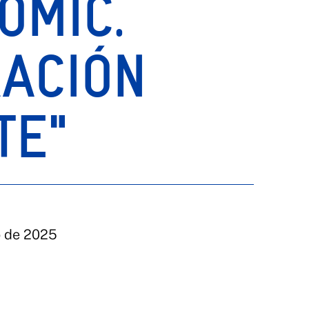
ÓMIC.
RACIÓN
TE"
o de 2025