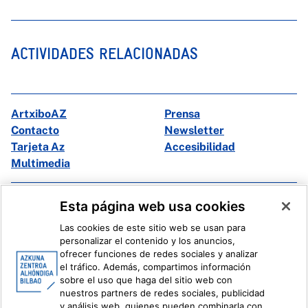
ACTIVIDADES RELACIONADAS
ArtxiboAZ
Prensa
Contacto
Newsletter
Tarjeta Az
Accesibilidad
Multimedia
Facebook
X
Esta página web usa cookies
Instagram
Youtube
Las cookies de este sitio web se usan para
Linkedin
Ivoox
personalizar el contenido y los anuncios,
ofrecer funciones de redes sociales y analizar
el tráfico. Además, compartimos información
Información legal
Sistema Interno de Información
sobre el uso que haga del sitio web con
nuestros partners de redes sociales, publicidad
y análisis web, quienes pueden combinarla con