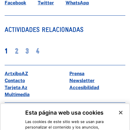
Facebook
Twitter
WhatsApp
ACTIVIDADES RELACIONADAS
1
2
3
4
ArtxiboAZ
Prensa
Contacto
Newsletter
Tarjeta Az
Accesibilidad
Multimedia
Facebook
X
Esta página web usa cookies
Instagram
Youtube
Las cookies de este sitio web se usan para
Linkedin
Ivoox
personalizar el contenido y los anuncios,