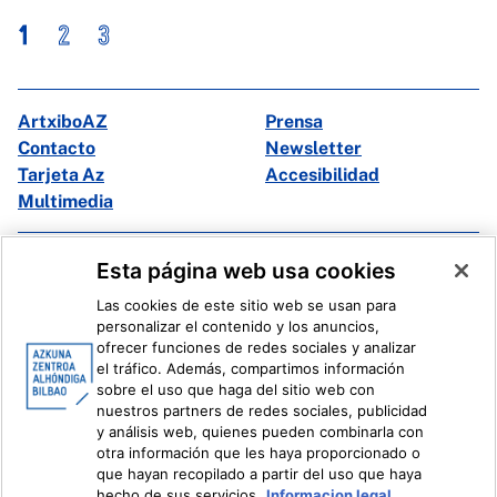
1
2
3
ArtxiboAZ
Prensa
Contacto
Newsletter
Tarjeta Az
Accesibilidad
Multimedia
Facebook
X
Esta página web usa cookies
Instagram
Youtube
Las cookies de este sitio web se usan para
Linkedin
Ivoox
personalizar el contenido y los anuncios,
ofrecer funciones de redes sociales y analizar
el tráfico. Además, compartimos información
Información legal
Sistema Interno de Información
sobre el uso que haga del sitio web con
nuestros partners de redes sociales, publicidad
y análisis web, quienes pueden combinarla con
otra información que les haya proporcionado o
que hayan recopilado a partir del uso que haya
hecho de sus servicios.
Informacion legal