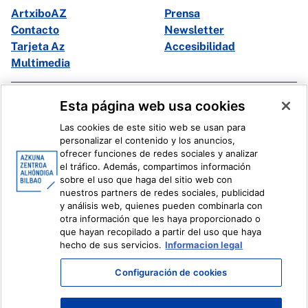
ArtxiboAZ
Prensa
Contacto
Newsletter
Tarjeta Az
Accesibilidad
Multimedia
Facebook
X
Esta página web usa cookies
Instagram
Youtube
Las cookies de este sitio web se usan para
Linkedin
Ivoox
personalizar el contenido y los anuncios,
ofrecer funciones de redes sociales y analizar
el tráfico. Además, compartimos información
Información legal
Sistema Interno de Información
sobre el uso que haga del sitio web con
nuestros partners de redes sociales, publicidad
y análisis web, quienes pueden combinarla con
otra información que les haya proporcionado o
que hayan recopilado a partir del uso que haya
hecho de sus servicios.
Informacion legal
Configuración de cookies