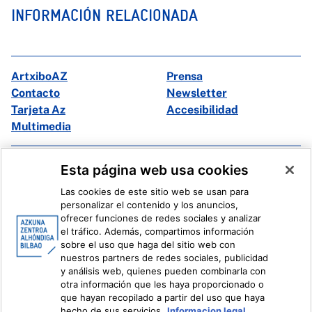
INFORMACIÓN RELACIONADA
ArtxiboAZ
Prensa
Contacto
Newsletter
Tarjeta Az
Accesibilidad
Multimedia
Facebook
X
Esta página web usa cookies
Instagram
Youtube
Las cookies de este sitio web se usan para
Linkedin
Ivoox
personalizar el contenido y los anuncios,
ofrecer funciones de redes sociales y analizar
el tráfico. Además, compartimos información
Información legal
Sistema Interno de Información
sobre el uso que haga del sitio web con
nuestros partners de redes sociales, publicidad
y análisis web, quienes pueden combinarla con
otra información que les haya proporcionado o
que hayan recopilado a partir del uso que haya
hecho de sus servicios.
Informacion legal