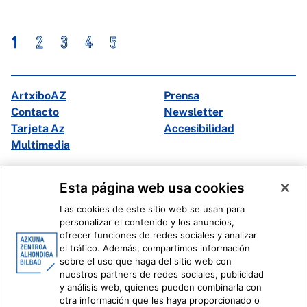
1
2
3
4
5
ArtxiboAZ
Prensa
Contacto
Newsletter
Tarjeta Az
Accesibilidad
Multimedia
Facebook
X
Esta página web usa cookies
Instagram
Youtube
Las cookies de este sitio web se usan para
Linkedin
Ivoox
personalizar el contenido y los anuncios,
ofrecer funciones de redes sociales y analizar
el tráfico. Además, compartimos información
Información legal
Sistema Interno de Información
sobre el uso que haga del sitio web con
nuestros partners de redes sociales, publicidad
y análisis web, quienes pueden combinarla con
otra información que les haya proporcionado o