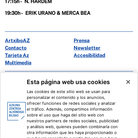
17:15h - N.
HARDEM
19:30h -
ERIK URANO & MERCA BEA
ArtxiboAZ
Prensa
Contacto
Newsletter
Tarjeta Az
Accesibilidad
Multimedia
Facebook
X
Esta página web usa cookies
Instagram
Youtube
Las cookies de este sitio web se usan para
Linkedin
Ivoox
personalizar el contenido y los anuncios,
ofrecer funciones de redes sociales y analizar
el tráfico. Además, compartimos información
Información legal
Sistema Interno de Información
sobre el uso que haga del sitio web con
nuestros partners de redes sociales, publicidad
y análisis web, quienes pueden combinarla con
otra información que les haya proporcionado o