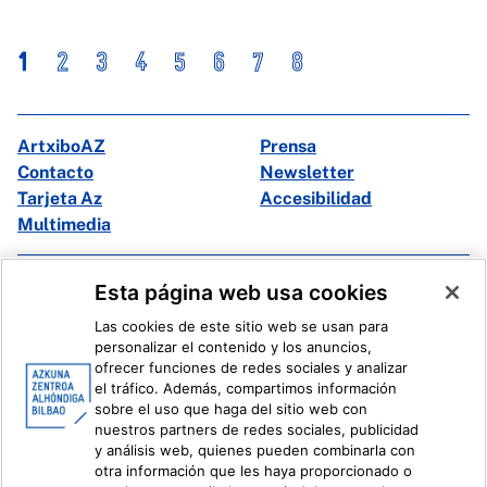
1
2
3
4
5
6
7
8
ArtxiboAZ
Prensa
Contacto
Newsletter
Tarjeta Az
Accesibilidad
Multimedia
Facebook
X
Esta página web usa cookies
Instagram
Youtube
Las cookies de este sitio web se usan para
Linkedin
Ivoox
personalizar el contenido y los anuncios,
ofrecer funciones de redes sociales y analizar
el tráfico. Además, compartimos información
Información legal
Sistema Interno de Información
sobre el uso que haga del sitio web con
nuestros partners de redes sociales, publicidad
y análisis web, quienes pueden combinarla con
otra información que les haya proporcionado o