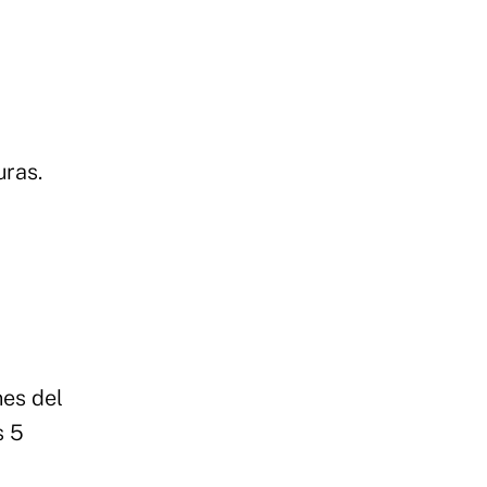
uras.
nes del
s 5