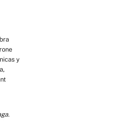
bra
drone
nicas y
a,
ent
aga.