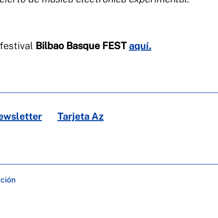
festival
B
ilbao Basque FEST
aquí.
ewsletter
Tarjeta Az
ación