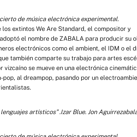
cierto de música electrónica experimental.
de los extintos We Are Standard, el compositor y
a adoptó el nombre de ZABALA para producir su o
neros electrónicos como el ambient, el IDM o el 
 que también comparte su trabajo para artes escé
or vizcaíno se mueve en una electrónica cinemátic
tn-pop, al dreampop, pasando por un electroambi
entalistas.
 lenguajes artísticos” .Izar Blue. Jon Aguirrezabal
cierto de música electrónica experimental.