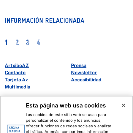
INFORMACIÓN RELACIONADA
1
2
3
4
ArtxiboAZ
Prensa
Contacto
Newsletter
Tarjeta Az
Accesibilidad
Multimedia
Facebook
X
Esta página web usa cookies
Instagram
Youtube
Las cookies de este sitio web se usan para
Linkedin
Ivoox
personalizar el contenido y los anuncios,
ofrecer funciones de redes sociales y analizar
el tráfico. Además, compartimos información
Información legal
Sistema Interno de Información