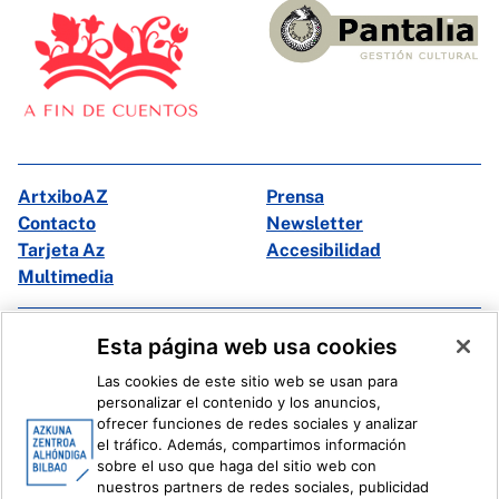
ArtxiboAZ
Prensa
Contacto
Newsletter
Tarjeta Az
Accesibilidad
Multimedia
Facebook
X
Esta página web usa cookies
Instagram
Youtube
Las cookies de este sitio web se usan para
Linkedin
Ivoox
personalizar el contenido y los anuncios,
ofrecer funciones de redes sociales y analizar
el tráfico. Además, compartimos información
Información legal
Sistema Interno de Información
sobre el uso que haga del sitio web con
nuestros partners de redes sociales, publicidad