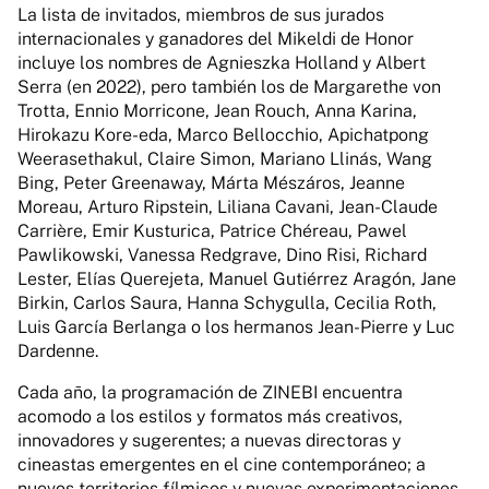
La lista de invitados, miembros de sus jurados
internacionales y ganadores del Mikeldi de Honor
incluye los nombres de Agnieszka Holland y Albert
Serra (en 2022), pero también los de Margarethe von
Trotta, Ennio Morricone, Jean Rouch, Anna Karina,
Hirokazu Kore-eda, Marco Bellocchio, Apichatpong
Weerasethakul, Claire Simon, Mariano Llinás, Wang
Bing, Peter Greenaway, Márta Mészáros, Jeanne
Moreau, Arturo Ripstein, Liliana Cavani, Jean-Claude
Carrière, Emir Kusturica, Patrice Chéreau, Pawel
Pawlikowski, Vanessa Redgrave, Dino Risi, Richard
Lester, Elías Querejeta, Manuel Gutiérrez Aragón, Jane
Birkin, Carlos Saura, Hanna Schygulla, Cecilia Roth,
Luis García Berlanga o los hermanos Jean-Pierre y Luc
Dardenne.
Cada año, la programación de ZINEBI encuentra
acomodo a los estilos y formatos más creativos,
innovadores y sugerentes; a nuevas directoras y
cineastas emergentes en el cine contemporáneo; a
nuevos territorios fílmicos y nuevas experimentaciones