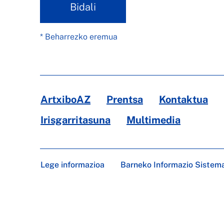
Bidali
* Beharrezko eremua
ArtxiboAZ
Prentsa
Kontaktua
Irisgarritasuna
Multimedia
Lege informazioa
Barneko Informazio Sistem