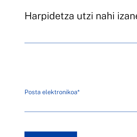
Harpidetza utzi nahi iza
Posta elektronikoa*