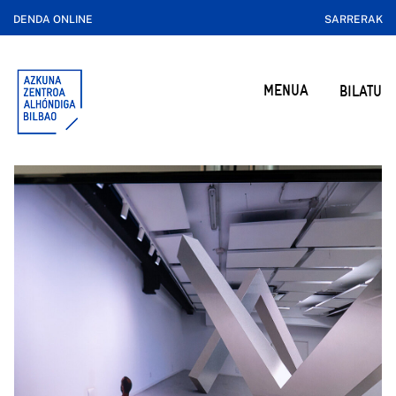
DENDA ONLINE
SARRERAK
MENUA
BILATU