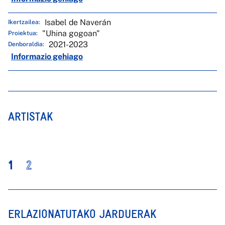
Isabel de Naverán
Ikertzailea:
"Uhina gogoan"
Proiektua:
2021-2023
Denboraldia:
Informazio gehiago
ARTISTAK
1
2
ERLAZIONATUTAKO JARDUERAK