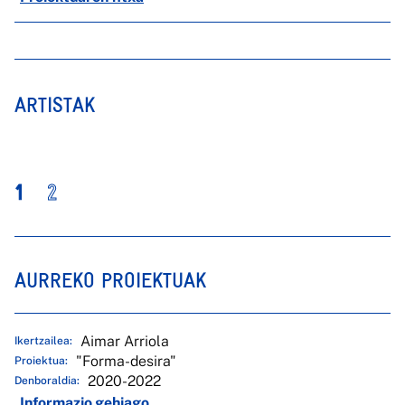
ARTISTAK
1
2
AURREKO PROIEKTUAK
Aimar Arriola
Ikertzailea:
"Forma-desira"
Proiektua:
2020-2022
Denboraldia:
Informazio gehiago