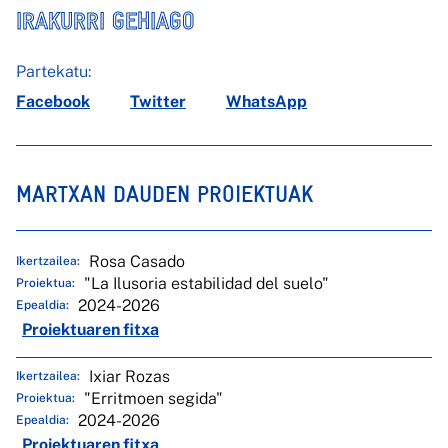
IRAKURRI GEHIAGO
Partekatu:
Facebook
Twitter
WhatsApp
MARTXAN DAUDEN PROIEKTUAK
Rosa Casado
Ikertzailea:
"La Ilusoria estabilidad del suelo"
Proiektua:
2024-2026
Epealdia:
Proiektuaren fitxa
Ixiar Rozas
Ikertzailea:
"Erritmoen segida"
Proiektua:
2024-2026
Epealdia:
Proiektuaren fitxa