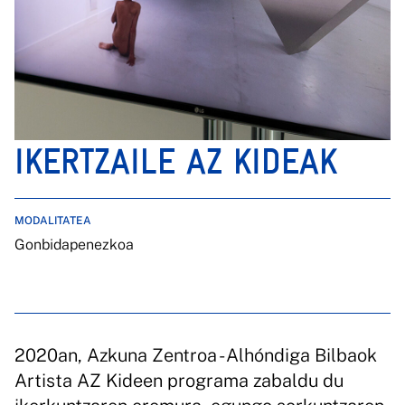
IKERTZAILE AZ KIDEAK
MODALITATEA
Gonbidapenezkoa
2020an, Azkuna Zentroa - Alhóndiga Bilbaok
Artista AZ Kideen programa zabaldu du