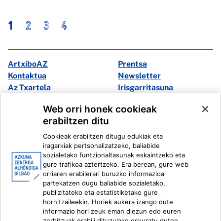
1
2
3
4
ArtxiboAZ
Prentsa
Kontaktua
Newsletter
Az Txartela
Irisgarritasuna
Multimedia
Web orri honek cookieak
erabiltzen ditu
Facebook
X
Cookieak erabiltzen ditugu edukiak eta
Instagram
Youtube
iragarkiak pertsonalizatzeko, baliabide
Linkedin
Ivoox
sozialetako funtzionaltasunak eskaintzeko eta
gure trafikoa aztertzeko. Era berean, gure web
orriaren erabilerari buruzko informazioa
Lege informazioa
Barneko Informazio Sistema
partekatzen dugu baliabide sozialetako,
publizitateko eta estatistiketako gure
hornitzaileekin. Horiek aukera izango dute
informazio hori zeuk eman diezun edo euren
zerbitzuak erabili dituzulako eskuratu duten