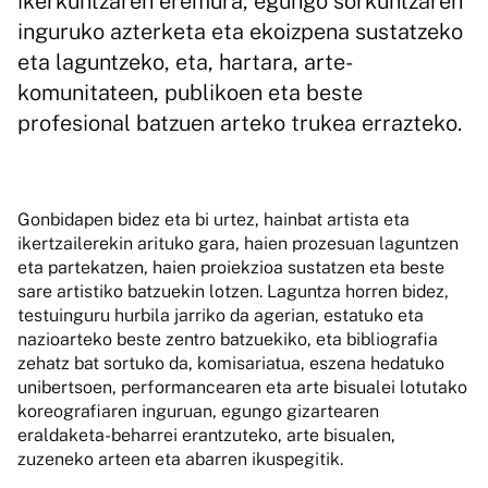
ikerkuntzaren eremura, egungo sorkuntzaren
inguruko azterketa eta ekoizpena sustatzeko
eta laguntzeko, eta, hartara, arte-
komunitateen, publikoen eta beste
profesional batzuen arteko trukea errazteko.
Gonbidapen bidez eta bi urtez, hainbat artista eta
ikertzailerekin arituko gara, haien prozesuan laguntzen
eta partekatzen, haien proiekzioa sustatzen eta beste
sare artistiko batzuekin lotzen. Laguntza horren bidez,
testuinguru hurbila jarriko da agerian, estatuko eta
nazioarteko beste zentro batzuekiko, eta bibliografia
zehatz bat sortuko da, komisariatua, eszena hedatuko
unibertsoen, performancearen eta arte bisualei lotutako
koreografiaren inguruan, egungo gizartearen
eraldaketa-beharrei erantzuteko, arte bisualen,
zuzeneko arteen eta abarren ikuspegitik.