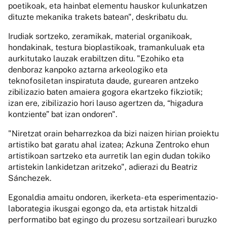
poetikoak, eta hainbat elementu hauskor kulunkatzen
dituzte mekanika trakets batean", deskribatu du.
Irudiak sortzeko, zeramikak, material organikoak,
hondakinak, testura bioplastikoak, tramankuluak eta
aurkitutako lauzak erabiltzen ditu. "Ezohiko eta
denboraz kanpoko aztarna arkeologiko eta
teknofosiletan inspiratuta daude, gurearen antzeko
zibilizazio baten amaiera gogora ekartzeko fikziotik;
izan ere, zibilizazio hori lauso agertzen da, “higadura
kontziente” bat izan ondoren".
"Niretzat orain beharrezkoa da bizi naizen hirian proiektu
artistiko bat garatu ahal izatea; Azkuna Zentroko ehun
artistikoan sartzeko eta aurretik lan egin dudan tokiko
artistekin lankidetzan aritzeko", adierazi du Beatriz
Sánchezek.
Egonaldia amaitu ondoren, ikerketa- eta esperimentazio-
laborategia ikusgai egongo da, eta artistak hitzaldi
performatibo bat egingo du prozesu sortzaileari buruzko