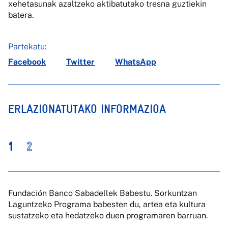
xehetasunak azaltzeko aktibatutako tresna guztiekin
batera.
Partekatu:
Facebook
Twitter
WhatsApp
ERLAZIONATUTAKO INFORMAZIOA
1
2
Fundación Banco Sabadellek Babestu. Sorkuntzan
Laguntzeko Programa babesten du, artea eta kultura
sustatzeko eta hedatzeko duen programaren barruan.