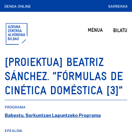
DENDA ONLINE
SARRERAK
MENUA
BILATU
[PROIEKTUA] BEATRIZ
SÁNCHEZ. “FÓRMULAS DE
CINÉTICA DOMÉSTICA [3]”
PROGRAMA
Babestu. Sorkuntzan Laguntzeko Programa
EPEALDIA