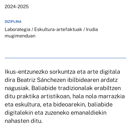
2024-2025
DIZIPLINA
Laborategia / Eskultura-artefaktuak / Irudia
mugimenduan
Ikus-entzunezko sorkuntza eta arte digitala
dira Beatriz Sánchezen ibilbidearen ardatz
nagusiak. Baliabide tradizionalak erabiltzen
ditu praktika artistikoan, hala nola marrazkia
eta eskultura, eta bideoarekin, baliabide
digitalekin eta zuzeneko emanaldiekin
nahasten ditu.