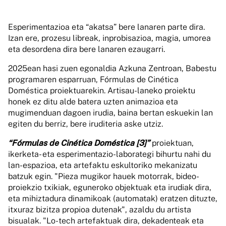
Esperimentazioa eta “akatsa” bere lanaren parte dira.
Izan ere, prozesu libreak, inprobisazioa, magia, umorea
eta desordena dira bere lanaren ezaugarri.
2025ean hasi zuen egonaldia Azkuna Zentroan, Babestu
programaren esparruan, Fórmulas de Cinética
Doméstica proiektuarekin. Artisau-laneko proiektu
honek ez ditu alde batera uzten animazioa eta
mugimenduan dagoen irudia, baina bertan eskuekin lan
egiten du berriz, bere iruditeria aske utziz.
“Fórmulas de Cinética Doméstica [3]”
proiektuan,
ikerketa- eta esperimentazio-laborategi bihurtu nahi du
lan-espazioa, eta artefaktu eskultoriko mekanizatu
batzuk egin. "Pieza mugikor hauek motorrak, bideo-
proiekzio txikiak, eguneroko objektuak eta irudiak dira,
eta mihiztadura dinamikoak (automatak) eratzen dituzte,
itxuraz bizitza propioa dutenak", azaldu du artista
bisualak. "Lo-tech artefaktuak dira, dekadenteak eta