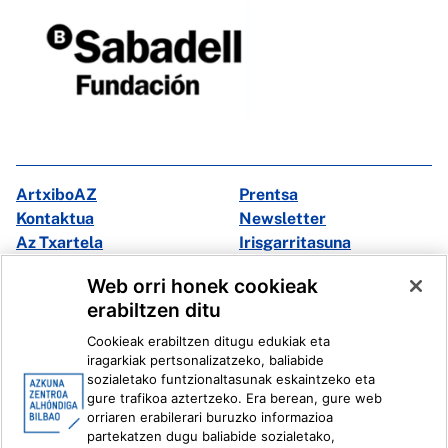
ArtxiboAZ
Prentsa
Kontaktua
Newsletter
Az Txartela
Irisgarritasuna
Multimedia
Web orri honek cookieak
erabiltzen ditu
Facebook
X
Cookieak erabiltzen ditugu edukiak eta
Instagram
Youtube
iragarkiak pertsonalizatzeko, baliabide
Linkedin
Ivoox
sozialetako funtzionaltasunak eskaintzeko eta
gure trafikoa aztertzeko. Era berean, gure web
orriaren erabilerari buruzko informazioa
Lege informazioa
Barneko Informazio Sistema
partekatzen dugu baliabide sozialetako,