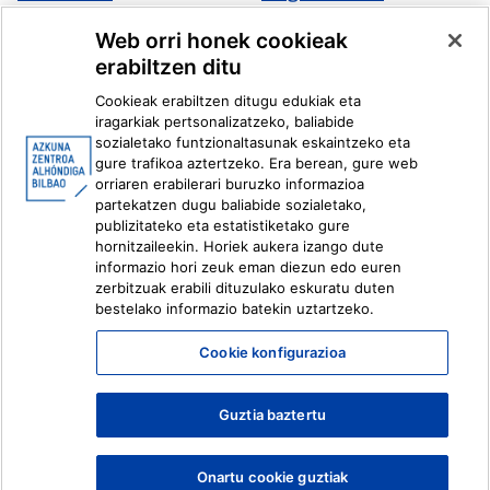
Multimedia
Web orri honek cookieak
erabiltzen ditu
Facebook
X
Cookieak erabiltzen ditugu edukiak eta
Instagram
Youtube
iragarkiak pertsonalizatzeko, baliabide
Linkedin
Ivoox
sozialetako funtzionaltasunak eskaintzeko eta
gure trafikoa aztertzeko. Era berean, gure web
orriaren erabilerari buruzko informazioa
Lege informazioa
Barneko Informazio Sistema
partekatzen dugu baliabide sozialetako,
publizitateko eta estatistiketako gure
hornitzaileekin. Horiek aukera izango dute
informazio hori zeuk eman diezun edo euren
zerbitzuak erabili dituzulako eskuratu duten
bestelako informazio batekin uztartzeko.
Cookie konfigurazioa
Guztia baztertu
Onartu cookie guztiak