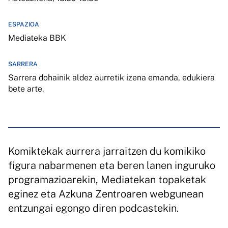
ESPAZIOA
Mediateka BBK
SARRERA
Sarrera dohainik aldez aurretik izena emanda, edukiera
bete arte.
Komiktekak aurrera jarraitzen du komikiko
figura nabarmenen eta beren lanen inguruko
programazioarekin, Mediatekan topaketak
eginez eta Azkuna Zentroaren webgunean
entzungai egongo diren podcastekin.