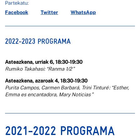
Partekatu:
Facebook
Twitter
WhatsApp
2022-2023 PROGRAMA
Asteazkena, urriak 6, 18:30-19:30
Rumiko Takahasi: “Ranma 1/2 ”
Asteazkena, azaroak 4, 18:30-19:30
Purita Campos, Carmen Barbará, Trini Tinturé : “Esther,
Emma es encantadora, Mary Noticias ”
2021-2022 PROGRAMA