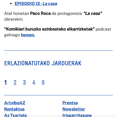
EPISODIO 12 - La casa
Atal honetan
Paco Roca
da protagonista
“La casa”
obrarekin.
“Komikiari buruzko ezinbesteko elkarrizketak”
podcast
gehiago
hemen.
ERLAZIONATUTAKO JARDUERAK
1
2
3
4
5
ArtxiboAZ
Prentsa
Kontaktua
Newsletter
Az Txartela
Irisgarritasuna