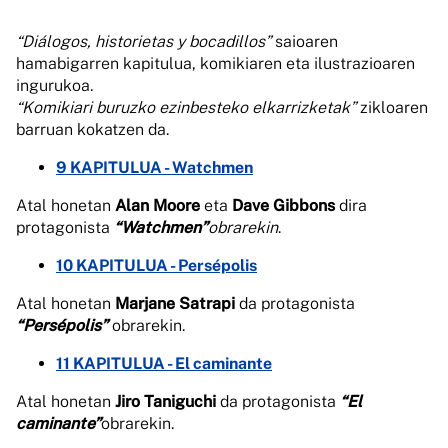
“Diálogos, historietas y bocadillos”
saioaren
hamabigarren kapitulua, komikiaren eta ilustrazioaren
ingurukoa.
“Komikiari buruzko ezinbesteko elkarrizketak”
zikloaren
barruan kokatzen da.
9 KAPITULUA - Watchmen
Atal honetan
Alan Moore
eta
Dave Gibbons
dira
protagonista
“Watchmen”
obrarekin
.
10 KAPITULUA - Persépolis
Atal honetan
Marjane Satrapi
da protagonista
“Persépolis”
obrarekin.
11 KAPITULUA - El caminante
Atal honetan
Jiro Taniguchi
da protagonista
“El
caminante”
obrarekin.