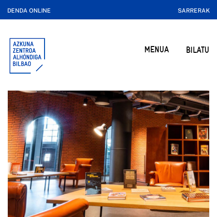
DENDA ONLINE
SARRERAK
MENUA
BILATU