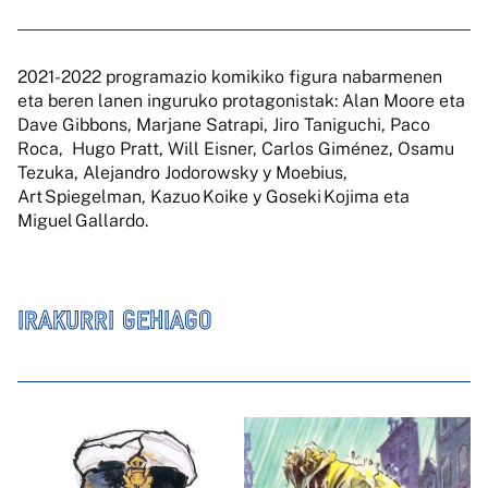
2021-2022 programazio komikiko figura nabarmenen
eta beren lanen inguruko protagonistak: Alan Moore eta
Dave Gibbons, Marjane Satrapi, Jiro Taniguchi, Paco
Roca, Hugo Pratt, Will Eisner, Carlos Giménez, Osamu
Tezuka, Alejandro Jodorowsky y Moebius,
Art Spiegelman, Kazuo Koike y Goseki Kojima eta
Miguel Gallardo.
IRAKURRI GEHIAGO