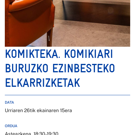
KOMIKTEKA. KOMIKIARI
BURUZKO EZINBESTEKO
ELKARRIZKETAK
DATA
Urriaren 26tik ekainaren 15era
ORDUA
Asteazkena, 18:30-19:30