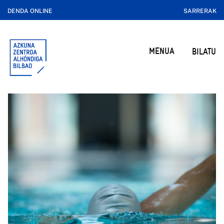
DENDA ONLINE
SARRERAK
MENUA
BILATU