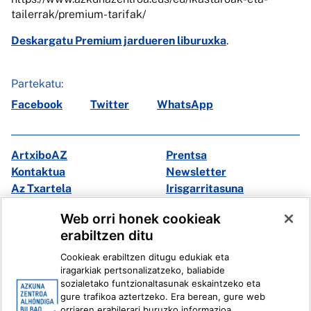
tailerrak/premium-tarifak/
Deskargatu Premium jardueren liburuxka
.
Partekatu:
Facebook
Twitter
WhatsApp
ArtxiboAZ
Prentsa
Kontaktua
Newsletter
Az Txartela
Irisgarritasuna
Multimedia
Web orri honek cookieak
erabiltzen ditu
Facebook
X
Cookieak erabiltzen ditugu edukiak eta
Instagram
Youtube
iragarkiak pertsonalizatzeko, baliabide
Linkedin
Ivoox
sozialetako funtzionaltasunak eskaintzeko eta
gure trafikoa aztertzeko. Era berean, gure web
orriaren erabilerari buruzko informazioa