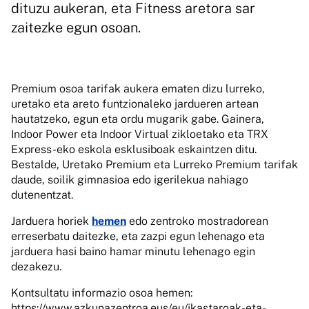
dituzu aukeran, eta Fitness aretora sar
zaitezke egun osoan.
Premium osoa tarifak aukera ematen dizu lurreko,
uretako eta areto funtzionaleko jardueren artean
hautatzeko, egun eta ordu mugarik gabe. Gainera,
Indoor Power eta Indoor Virtual zikloetako eta TRX
Express-eko eskola esklusiboak eskaintzen ditu.
Bestalde, Uretako Premium eta Lurreko Premium tarifak
daude, soilik gimnasioa edo igerilekua nahiago
dutenentzat.
Jarduera horiek
hemen
edo zentroko mostradorean
erreserbatu daitezke, eta zazpi egun lehenago eta
jarduera hasi baino hamar minutu lehenago egin
dezakezu.
Kontsultatu informazio osoa hemen:
https://www.azkunazentroa.eus/eu/ikastaroak-eta-