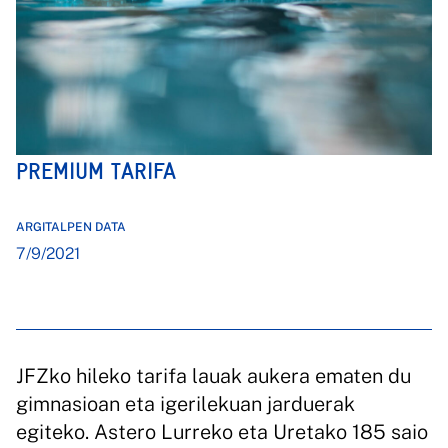
PREMIUM TARIFA
ARGITALPEN DATA
7/9/2021
JFZko hileko tarifa lauak aukera ematen du
gimnasioan eta igerilekuan jarduerak
egiteko. Astero Lurreko eta Uretako 185 saio