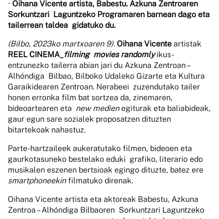
∙
Oihana Vicente artista, Babestu. Azkuna Zentroaren
Sorkuntzari Laguntzeko Programaren barnean dago eta
tailerrean taldea gidatuko du.
(Bilbo, 2023ko martxoaren 9).
Oihana Vicente
artistak
REEL CINEMA_
filming movies randomly
ikus-
entzunezko tailerra abian jari du Azkuna Zentroan –
Alhóndiga Bilbao, Bilboko Udaleko Gizarte eta Kultura
Garaikidearen Zentroan. Nerabeei zuzendutako tailer
honen erronka film bat sortzea da, zinemaren,
bideoartearen eta
new medien
egiturak eta baliabideak,
gaur egun sare sozialek proposatzen dituzten
bitartekoak nahastuz.
Parte-hartzaileek aukeratutako filmen, bideoen eta
gaurkotasuneko bestelako eduki grafiko, literario edo
musikalen eszenen bertsioak egingo dituzte, batez ere
smartphoneekin
filmatuko direnak.
Oihana Vicente artista eta aktoreak Babestu, Azkuna
Zentroa – Alhóndiga Bilbaoren Sorkuntzari Laguntzeko