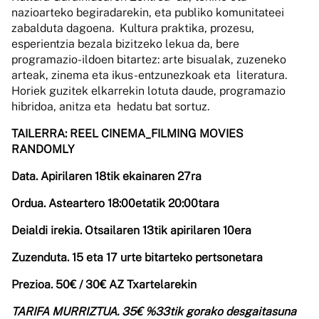
nazioarteko begiradarekin, eta publiko komunitateei
zabalduta dagoena. Kultura praktika, prozesu,
esperientzia bezala bizitzeko lekua da, bere
programazio-
ildoen bitartez: arte bisualak, zuzeneko
arteak, zinema eta ikus-entzunezkoak eta literatura.
Horiek guzitek elkarrekin lotuta daude, programazio
hibridoa, anitza eta hedatu bat sortuz.
TAILERRA: REEL CINEMA_FILMING MOVIES
RANDOMLY
Data.
Apirilaren 18tik ekainaren 27ra
Ordua.
Asteartero 18:00etatik 20:00tara
Deialdi irekia.
Otsailaren 13tik apirilaren 10era
Zuzenduta.
15 eta 17 urte bitarteko pertsonetara
Prezioa.
50€ / 30€ AZ Txartelarekin
TARIFA MURRIZTUA. 35€ %33tik gorako desgaitasuna