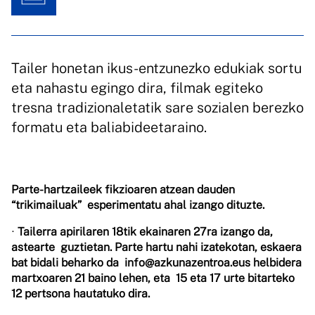
Tailer honetan ikus-entzunezko edukiak sortu
eta nahastu egingo dira, filmak egiteko
tresna tradizionaletatik sare sozialen berezko
formatu eta baliabideetaraino.
Parte-hartzaileek fikzioaren atzean dauden
“trikimailuak” esperimentatu ahal izango dituzte.
∙
Tailerra apirilaren 18tik ekainaren 27ra izango da,
astearte guztietan. Parte hartu nahi izatekotan, eskaera
bat bidali beharko da
info@azkunazentroa.eus
helbidera
martxoaren 21 baino lehen, eta 15 eta 17 urte bitarteko
12 pertsona hautatuko dira.