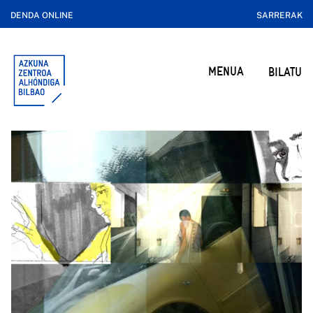
DENDA ONLINE
SARRERAK
MENUA
BILATU