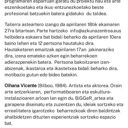
programaren esparruan garatu du proiektu hau eta arte
eszenikoetako eta ikus-entzunezkoetako beste
profesional batzuekin batera gidatuko du taldea.
Tailerra asteartero izango da apirilaren 18tik ekainaren
27ra bitartean. Parte hartzeko
info@azkunazentroa.eus
helbidera eskaera bat bidali beharko da apirilaren 10era
baino lehen eta 12 pertsona hautatuko dira.
Hautaketaren emaitzak apirilaren 17an jakinaraziko
dira, izena emateko azken egin beharrekoen
adierazpenekin batera. Pertsona bakoitzaren izen-
abizenak, ikastaroa eta ikastetxea bidali beharko dira,
motibazio gutun edo bideo batekin.
Oihana Vicente
(Bilboo, 1984). Artista eta aktorea. Orain
arte antzerkiaren, performatiboaren eta eskultura-
instalazioaren arloan lan egin du. BiGGeR_artea eta
garapena diseinatu eta zuzentzen du, ideiak sortzeko eta
errealitatera igarotzeko beharrezkoak diren baldintzak
ahalbidetzen dituzten esperientziak sortzeko espazio
bat.