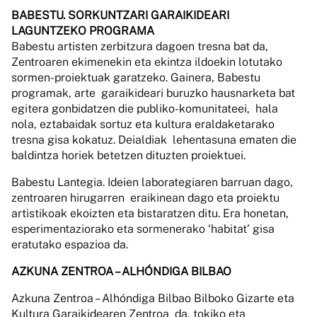
BABESTU. SORKUNTZARI GARAIKIDEARI
LAGUNTZEKO PROGRAMA
Babestu artisten zerbitzura dagoen tresna bat da,
Zentroaren ekimenekin eta ekintza ildoekin lotutako
sormen-proiektuak garatzeko. Gainera, Babestu
programak, arte garaikideari buruzko hausnarketa bat
egitera gonbidatzen die publiko-komunitateei, hala
nola, eztabaidak sortuz eta kultura eraldaketarako
tresna gisa kokatuz. Deialdiak lehentasuna ematen die
baldintza horiek betetzen dituzten proiektuei.
Babestu Lantegia. Ideien laborategiaren barruan dago,
zentroaren hirugarren eraikinean dago eta proiektu
artistikoak ekoizten eta bistaratzen ditu. Era honetan,
esperimentaziorako eta sormenerako ‘habitat’ gisa
eratutako espazioa da.
AZKUNA ZENTROA – ALHÓNDIGA BILBAO
Azkuna Zentroa – Alhóndiga Bilbao Bilboko Gizarte eta
Kultura Garaikidearen Zentroa da, tokiko eta