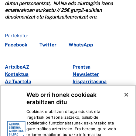
duten pertsonentzat, NANa edo ziurtagiria izena
ematerakoan aurkeztu // 25€ gurpil-aulkian
daudenentzat eta laguntzailearentzat ere.
Partekatu:
Facebook
Twitter
WhatsApp
ArtxiboAZ
Prentsa
Kontaktua
Newsletter
Az Txartela
Irisgarritasuna
Multimedia
Web orri honek cookieak
erabiltzen ditu
Facebook
X
Cookieak erabiltzen ditugu edukiak eta
Instagram
Youtube
iragarkiak pertsonalizatzeko, baliabide
Linkedin
Ivoox
sozialetako funtzionaltasunak eskaintzeko eta
gure trafikoa aztertzeko. Era berean, gure web
orriaren erabilerari buruzko informazioa
Lege informazioa
Barneko Informazio Sistema