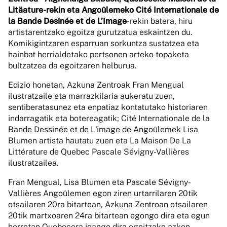
Litäature-rekin eta Angoûlemeko Cité Internationale de
la Bande Desinée et de L’Image
-rekin batera, hiru
artistarentzako egoitza gurutzatua eskaintzen du.
Komikigintzaren esparruan sorkuntza sustatzea eta
hainbat herrialdetako pertsonen arteko topaketa
bultzatzea da egoitzaren helburua.
Edizio honetan, Azkuna Zentroak Fran Mengual
ilustratzaile eta marrazkilaria aukeratu zuen,
sentiberatasunez eta enpatiaz kontatutako historiaren
indarragatik eta botereagatik; Cité Internationale de la
Bande Dessinée et de L'image de Angoûlemek Lisa
Blumen artista hautatu zuen eta La Maison De La
Littérature de Quebec Pascale Sévigny-Vallières
ilustratzailea.
Fran Mengual, Lisa Blumen eta Pascale Sévigny-
Vallières Angoûlemen egon ziren urtarrilaren 20tik
otsailaren 20ra bitartean, Azkuna Zentroan otsailaren
20tik martxoaren 24ra bitartean egongo dira eta egun
horretan Quebecera joango dira egoitzako azken