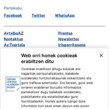
Partekatu:
Facebook
Twitter
WhatsApp
ArtxiboAZ
Prentsa
Kontaktua
Newsletter
Az Txartela
Irisgarritasuna
Multimedia
Web orri honek cookieak
erabiltzen ditu
Facebook
X
Cookieak erabiltzen ditugu edukiak eta
Instagram
Youtube
iragarkiak pertsonalizatzeko, baliabide
Linkedin
Ivoox
sozialetako funtzionaltasunak eskaintzeko eta
gure trafikoa aztertzeko. Era berean, gure web
orriaren erabilerari buruzko informazioa
Lege informazioa
Barneko Informazio Sistema
partekatzen dugu baliabide sozialetako,
publizitateko eta estatistiketako gure
hornitzaileekin. Horiek aukera izango dute
informazio hori zeuk eman diezun edo euren