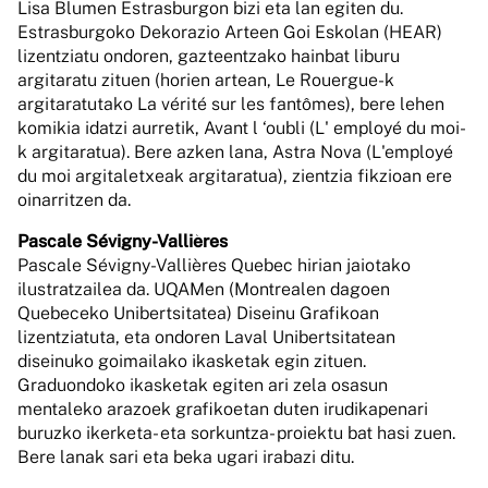
Lisa Blumen Estrasburgon bizi eta lan egiten du.
Estrasburgoko Dekorazio Arteen Goi Eskolan (HEAR)
lizentziatu ondoren, gazteentzako hainbat liburu
argitaratu zituen (horien artean, Le Rouergue-k
argitaratutako La vérité sur les fantômes), bere lehen
komikia idatzi aurretik, Avant l ‘oubli (L' employé du moi-
k argitaratua). Bere azken lana, Astra Nova (L'employé
du moi argitaletxeak argitaratua), zientzia fikzioan ere
oinarritzen da.
Pascale Sévigny-Vallières
Pascale Sévigny-Vallières Quebec hirian jaiotako
ilustratzailea da. UQAMen (Montrealen dagoen
Quebeceko Unibertsitatea) Diseinu Grafikoan
lizentziatuta, eta ondoren Laval Unibertsitatean
diseinuko goimailako ikasketak egin zituen.
Graduondoko ikasketak egiten ari zela osasun
mentaleko arazoek grafikoetan duten irudikapenari
buruzko ikerketa- eta sorkuntza- proiektu bat hasi zuen.
Bere lanak sari eta beka ugari irabazi ditu.