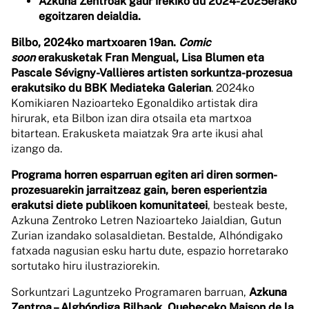
Azkuna Zentroak gaur irekiko du 2024-2025erako
egoitzaren deialdia.
Bilbo, 2024ko martxoaren 19an.
Comic
soon
erakusketak Fran Mengual, Lisa Blumen eta
Pascale Sévigny-Vallières artisten sorkuntza-prozesua
erakutsiko du BBK Mediateka Galerian
. 2024ko
Komikiaren Nazioarteko Egonaldiko artistak dira
hirurak, eta Bilbon izan dira otsaila eta martxoa
bitartean. Erakusketa maiatzak 9ra arte ikusi ahal
izango da.
Programa horren esparruan egiten ari diren sormen-
prozesuarekin jarraitzeaz gain, beren esperientzia
erakutsi diete publikoen komunitateei
, besteak beste,
Azkuna Zentroko Letren Nazioarteko Jaialdian, Gutun
Zurian izandako solasaldietan. Bestalde, Alhóndigako
fatxada nagusian esku hartu dute, espazio horretarako
sortutako hiru ilustraziorekin.
Sorkuntzari Laguntzeko Programaren barruan,
Azkuna
Zentroa – Alghóndiga Bilbaok, Quebeceko Maison de la