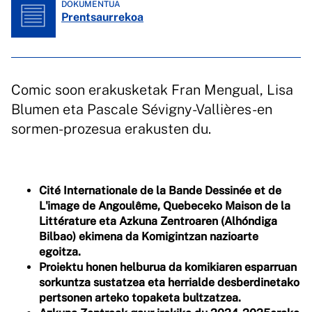
DOKUMENTUA
Prentsaurrekoa
Comic soon erakusketak Fran Mengual, Lisa
Blumen eta Pascale Sévigny-Vallières-en
sormen-prozesua erakusten du.
Cité Internationale de la Bande Dessinée et de
L'image de Angoulême, Quebeceko Maison de la
Littérature eta Azkuna Zentroaren (Alhóndiga
Bilbao) ekimena da Komigintzan nazioarte
egoitza.
Proiektu honen helburua da komikiaren esparruan
sorkuntza sustatzea eta herrialde desberdinetako
pertsonen arteko topaketa bultzatzea.