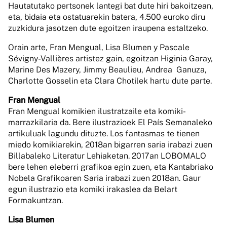
Hautatutako pertsonek lantegi bat dute hiri bakoitzean,
eta, bidaia eta ostatuarekin batera, 4.500 euroko diru
zuzkidura jasotzen dute egoitzen iraupena estaltzeko.
Orain arte, Fran Mengual, Lisa Blumen y Pascale
Sévigny-Vallières artistez gain, egoitzan Higinia Garay,
Marine Des Mazery, Jimmy Beaulieu, Andrea Ganuza,
Charlotte Gosselin eta Clara Chotilek hartu dute parte.
Fran Mengual
Fran Mengual komikien ilustratzaile eta komiki-
marrazkilaria da. Bere ilustrazioek El País Semanaleko
artikuluak lagundu dituzte. Los fantasmas te tienen
miedo komikiarekin, 2018an bigarren saria irabazi zuen
Billabaleko Literatur Lehiaketan. 2017an LOBOMALO
bere lehen eleberri grafikoa egin zuen, eta Kantabriako
Nobela Grafikoaren Saria irabazi zuen 2018an. Gaur
egun ilustrazio eta komiki irakaslea da Belart
Formakuntzan.
Lisa Blumen