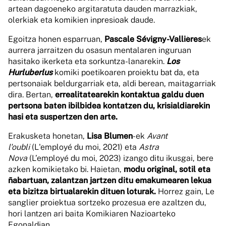
artean dagoeneko argitaratuta dauden marrazkiak,
olerkiak eta komikien inpresioak daude.
Egoitza honen esparruan,
Pascale Sévigny-Vallières
ek
aurrera jarraitzen du osasun mentalaren inguruan
hasitako ikerketa eta sorkuntza-lanarekin.
Los
Hurluberlus
komiki poetikoaren proiektu bat da, eta
pertsonaiak beldurgarriak eta, aldi berean, maitagarriak
dira. Bertan,
errealitatearekin kontaktua galdu duen
pertsona baten ibilbidea kontatzen du, krisialdiarekin
hasi eta suspertzen den arte.
Erakusketa honetan,
Lisa Blumen
-ek
Avant
l'oubli
(L'employé du moi, 2021) eta
Astra
Nova
(L’employé du moi, 2023) izango ditu ikusgai, bere
azken komikietako bi. Haietan,
modu original, sotil eta
ñabartuan, zalantzan jartzen ditu emakumearen lekua
eta bizitza birtualarekin dituen loturak.
Horrez gain, Le
sanglier proiektua sortzeko prozesua ere azaltzen du,
hori lantzen ari baita Komikiaren Nazioarteko
Egonaldian.