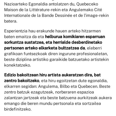
Nazioarteko Egonaldia antolatzen du, Quebeceko
Maison de la Littérature-rekin eta Angulemako Cité
Internationale de la Bande Dessinée et de l'image-rekin
batera.
Esperientzia hau erakunde hauen arteko hitzarmen
baten emaitza da eta
helburua komikiaren esparruan
sorkuntza sustatzea, eta herrialde desberdinetako
pertsonen arteko elkarketa bultzatzea da
, eleberri
grafikoan funtsezkoak diren ingurune profesionaletan,
beste diziplina artistiko garaikide batzuetako artistekin
konektatzeko.
Edizio bakoitzean hiru artista aukeratzen dira, bat
zentro bakoitzeko
, eta hiru egoitzetan dute egonaldia,
elkarren segidan: Angulema, Bilbo eta Quebecen. Beste
zentro batzuk ezagutzeak, norberaren espazioa
zalantzan jartzeak eta beste batzuena aurkitzeak aukera
emango die beren mundu pertsonala eta sortzailea
birdefinitzeko.