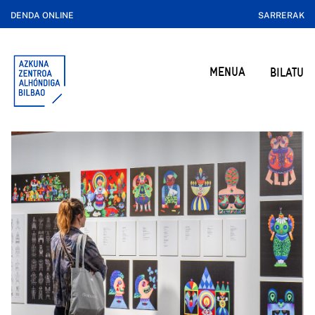
DENDA ONLINE
SARRERAK
MENUA
BILATU