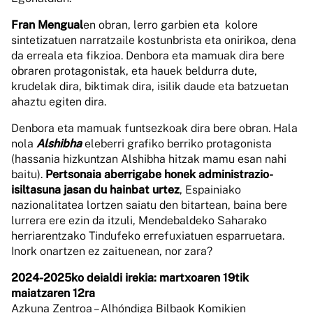
Fran Mengual
en obran, lerro garbien eta kolore
sintetizatuen narratzaile kostunbrista eta onirikoa, dena
da erreala eta fikzioa. Denbora eta mamuak dira bere
obraren protagonistak, eta hauek beldurra dute,
krudelak dira, biktimak dira, isilik daude eta batzuetan
ahaztu egiten dira.
Denbora eta mamuak funtsezkoak dira bere obran. Hala
nola
Alshibha
eleberri grafiko berriko protagonista
(hassania hizkuntzan Alshibha hitzak mamu esan nahi
baitu).
Pertsonaia aberrigabe honek administrazio-
isiltasuna jasan du hainbat urtez
, Espainiako
nazionalitatea lortzen saiatu den bitartean, baina bere
lurrera ere ezin da itzuli, Mendebaldeko Saharako
herriarentzako Tindufeko errefuxiatuen esparruetara.
Inork onartzen ez zaituenean, nor zara?
2024-2025ko deialdi irekia: martxoaren 19tik
maiatzaren 12ra
Azkuna Zentroa – Alhóndiga Bilbaok Komikien