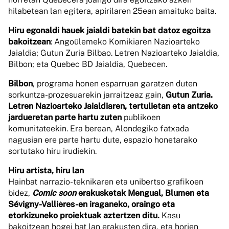
hilabetean lan egitera, apirilaren 25ean amaituko baita.
Hiru egonaldi hauek jaialdi batekin bat datoz egoitza
bakoitzean
: Angoûlemeko Komikiaren Nazioarteko
Jaialdia; Gutun Zuria Bilbao. Letren Nazioarteko Jaialdia,
Bilbon; eta Quebec BD Jaialdia, Quebecen.
Bilbon
, programa honen esparruan garatzen duten
sorkuntza-prozesuarekin jarraitzeaz gain,
Gutun Zuria.
Letren Nazioarteko Jaialdiaren, tertulietan eta antzeko
jardueretan parte hartu zuten
publikoen
komunitateekin. Era berean, Alondegiko fatxada
nagusian ere parte hartu dute, espazio honetarako
sortutako hiru irudiekin.
Hiru artista, hiru lan
Hainbat narrazio-teknikaren eta unibertso grafikoen
bidez,
Comic soon
erakusketak Mengual, Blumen eta
Sévigny-Vallières-en iraganeko, oraingo eta
etorkizuneko proiektuak aztertzen ditu.
Kasu
bakoitzean hogei bat lan erakusten dira, eta horien