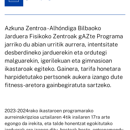
Azkuna Zentroa - Alhóndiga Bilbaoko
Jarduera Fisikoko Zentroak gAZte Programa
jarriko du abian urritik aurrera, intentsitate
desberdineko jarduerekin eta ordutegi
malguarekin, igerilekuan eta gimnasioan
ikastaroak egiteko. Gainera, tarifa honetara
harpidetutako pertsonek aukera izango dute
fitness-aretora gainbegiratuta sartzeko.
2023-2024rako ikastaroen programarako
aurreinskripzioa uztailaren 4tik irailaren 17ra arte
egongo da irekita, eta talde honentzat egokitutako
jarduerak ere izango ditu, besteak beste, entrenamendu