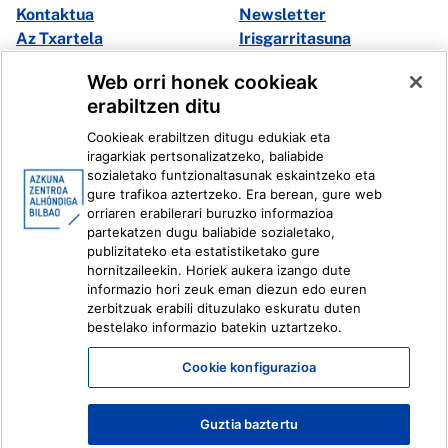
Kontaktua
Newsletter
Az Txartela
Irisgarritasuna
Multimedia
Web orri honek cookieak
erabiltzen ditu
Facebook
X
Cookieak erabiltzen ditugu edukiak eta
Instagram
Youtube
iragarkiak pertsonalizatzeko, baliabide
Linkedin
Ivoox
sozialetako funtzionaltasunak eskaintzeko eta
gure trafikoa aztertzeko. Era berean, gure web
orriaren erabilerari buruzko informazioa
Lege informazioa
Barneko Informazio Sistema
partekatzen dugu baliabide sozialetako,
publizitateko eta estatistiketako gure
hornitzaileekin. Horiek aukera izango dute
informazio hori zeuk eman diezun edo euren
zerbitzuak erabili dituzulako eskuratu duten
bestelako informazio batekin uztartzeko.
Cookie konfigurazioa
Guztia baztertu