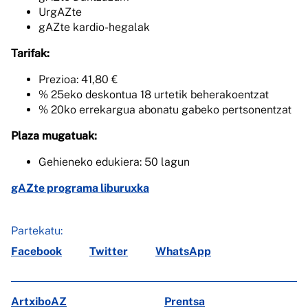
UrgAZte
gAZte kardio-hegalak
Tarifak:
Prezioa: 41,80 €
% 25eko deskontua 18 urtetik beherakoentzat
% 20ko errekargua abonatu gabeko pertsonentzat
Plaza mugatuak:
Gehieneko edukiera: 50 lagun
gAZte programa liburuxka
Partekatu:
Facebook
Twitter
WhatsApp
ArtxiboAZ
Prentsa