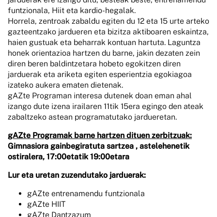
funtzionala, Hiit eta kardio-hegalak.
Horrela, zentroak zabaldu egiten du 12 eta 15 urte arteko
gazteentzako jardueren eta bizitza aktiboaren eskaintza,
haien gustuak eta beharrak kontuan hartuta. Laguntza
honek orientazioa hartzen du barne, jakin dezaten zein
diren beren baldintzetara hobeto egokitzen diren
jarduerak eta ariketa egiten esperientzia egokiagoa
izateko aukera ematen dietenak.
gAZte Programan interesa dutenek doan eman ahal
izango dute izena irailaren 11tik 15era egingo den ateak
zabaltzeko astean programatutako jardueretan.
gAZte Programak barne hartzen dituen zerbitzuak:
Gimnasiora gainbegiratuta sartzea , astelehenetik
ostiralera, 17:00etatik 19:00etara
Lur eta uretan zuzendutako jarduerak:
gAZte entrenamendu funtzionala
gAZte HIIT
gAZte Dantzazum