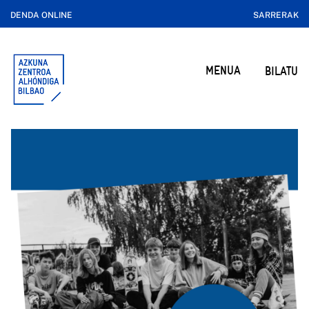
DENDA ONLINE
SARRERAK
MENUA
BILATU