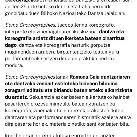
aurten 25 urte beteko dituen eta Italia herrialde
gonbidatu duen Bilboko Nazioarteko Dantza Jaialdian.
Some Choreographies
, Jacopo Jenna koreografo,
interprete eta zinemagilearen ikuskizuna,
dan
tza eta
koreografia ardatz dituen ikerketa batean oinarritua
dago
, dantza eta koreografia harturik gorputza
mugimenduen arabera birplanteatzeko testuinguru
performatiboak sortzen dituzten praktika hedatu
modura.
Some Choreographies
lanak
Ramona Caia dantzariaren
eta dantzako zenbait estilotako bideoen bilduma
zoragarri editatu eta birlandu baten arteko elkarrizketa
du ardatz
. Sekuentzia azkar batean elkartutako hainbat
pasarteren prozesu mimetiko batean garatzen da
koreografia; zinemak eta Internetek erakusten duten
dantzaren eta performancearen historiatik azalera atera
dira pasarte horiek, materia zinetiko sentikor baten bila.
Irudi horietan erretratatutako gorputza gorpuzten,