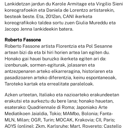
Lankidetzan jardun du Karole Armitage eta Virgilio Sieni
koreografoekin eta Daniela de Lorentzo artistarekin,
besteak beste. Eta, 2012an, CANI ikerketa
koreografikoko taldea sortu zuen Giulia Mureddu eta
Jacopo Jenna lankideekin batera.
Roberto Fassone
Roberto Fassone artista Florentzia eta Pol Sesanne
artean bizi da eta bi hiri horien artea lan egiten du.
Honako gai hauei buruzko ikerketa egiten ari da:
izenburuak, sormen-egiturak, jolasaren eta
antzezpenaren arteko elkarreragina, historiaren eta
pasadizoaren arteko diferentzia, keinu espontaneoak,
Taroteko kartak eta errealitate paraleloak.
Azken urteetan, Italiako eta nazioarteko erakundeetan
erakutsi eta aurkeztu du bere lana; honako hauetan,
esaterako: Quadriennale di Roma; Japoniako Arte
Mediatikoen Jaialdia, Tokio; MAMbo, Bolonia; Fanta-
MLN, Milan; OGR, Turin; MOCAK, Krakovia; CII, Paris;
AOYS (online); Zkm, Karlsruhe; Mart, Rovereto; Castello