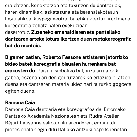
eraldatzen, konektatzen eta taxutzen du dantzariak,
haren dinamikak, askatasuna eta berehalakotasun
linguistikoa ikuspegi neutral batetik aztertuz, irudimena
koreografia zehatz baten exekuzioan
deserrotuz.
Zuzeneko emanaldiaren eta pantailako
dantzaren arteko lotura ikertzen duen metakoreografia
bat da muntaia.
Bigarren zatian, Roberto Fassone artistaren jatorrizko
bideo batek koreografia bisualen hurrenkera bat
erakusten du.
Paisaia sinboliko bat, giza arrastorik
gabea, eszenan ari den gorputzarekiko erlazioa bilatzen
duena eta dantzaren materia ukiezinari buruzko gogoeta
egiten duena.
Ramona Caia
Ramona Caia dantzaria eta koreografoa da. Erromako
Dantzako Akademia Nazionalean eta Rudra Atelier
Béjart Lausanne eskolan ikasi ondoren, emanaldi
profesionalak egin ditu Italiako antzoki ospetsuenetan.