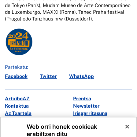
de Tokyo (París), Mudam Museo de Arte Contemporáneo
de Luxemburgo, MAXXI (Roma), Tanec Praha festival
(Praga) edo Tanzhaus nrw (Düsseldorf).
Partekatu:
Facebook
Twitter
WhatsApp
ArtxiboAZ
Prentsa
Kontaktua
Newsletter
Az Txartela
Irisgarritasuna
Multimedia
Web orri honek cookieak
erabiltzen ditu