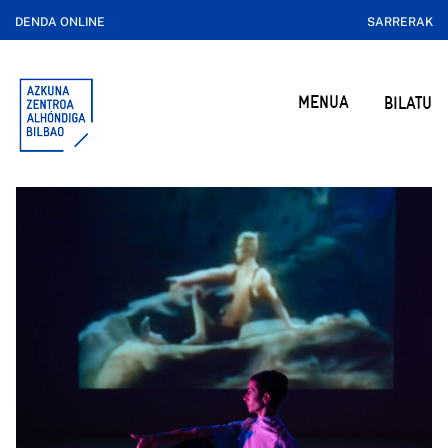
DENDA ONLINE
SARRERAK
MENUA
BILATU