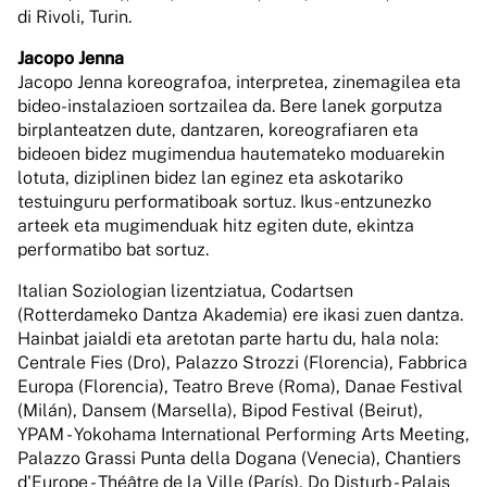
di Rivoli, Turin.
Jacopo Jenna
Jacopo Jenna koreografoa, interpretea, zinemagilea eta
bideo-instalazioen sortzailea da. Bere lanek gorputza
birplanteatzen dute, dantzaren, koreografiaren eta
bideoen bidez mugimendua hautemateko moduarekin
lotuta, diziplinen bidez lan eginez eta askotariko
testuinguru performatiboak sortuz. Ikus-entzunezko
arteek eta mugimenduak hitz egiten dute, ekintza
performatibo bat sortuz.
Italian Soziologian lizentziatua, Codartsen
(Rotterdameko Dantza Akademia) ere ikasi zuen dantza.
Hainbat jaialdi eta aretotan parte hartu du, hala nola:
Centrale Fies (Dro), Palazzo Strozzi (Florencia), Fabbrica
Europa (Florencia), Teatro Breve (Roma), Danae Festival
(Milán), Dansem (Marsella), Bipod Festival (Beirut),
YPAM - Yokohama International Performing Arts Meeting,
Palazzo Grassi Punta della Dogana (Venecia), Chantiers
d'Europe - Théâtre de la Ville (París), Do Disturb - Palais