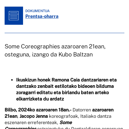
DOKUMENTUA
Prentsa-oharra
Some Coreographies azaroaren 21ean,
osteguna, izango da Kubo Baltzan
Ikuskizun honek Ramona Caia dantzariaren eta
dantzako zenbait estilotako bideoen bilduma
zoragarri editatu eta birlandu baten arteko
elkarrizketa du ardatz
Bilbo, 2024ko azaroaren 18an.-
Datorren
azaroaren
21ean
,
Jacopo Jenna
koreografoak, Italiako dantza
eszenaren erreferenteak,
Some
Coreographies
estreinatuko du Dantzaldiaren esparruan,