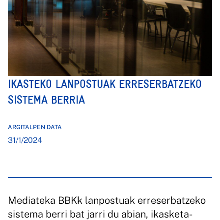
IKASTEKO LANPOSTUAK ERRESERBATZEKO
SISTEMA BERRIA
ARGITALPEN DATA
31/1/2024
Mediateka BBKk lanpostuak erreserbatzeko
sistema berri bat jarri du abian, ikasketa-