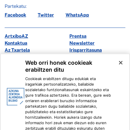
Partekatu:
Facebook
Twitter
WhatsApp
ArtxiboAZ
Prentsa
Kontaktua
Newsletter
Az Txartela
Irisgarritasuna
Multimedia
Web orri honek cookieak
erabiltzen ditu
Facebook
X
Cookieak erabiltzen ditugu edukiak eta
Instagram
Youtube
iragarkiak pertsonalizatzeko, baliabide
Linkedin
Ivoox
sozialetako funtzionaltasunak eskaintzeko eta
gure trafikoa aztertzeko. Era berean, gure web
orriaren erabilerari buruzko informazioa
Lege informazioa
Barneko Informazio Sistema
partekatzen dugu baliabide sozialetako,
publizitateko eta estatistiketako gure
hornitzaileekin. Horiek aukera izango dute
informazio hori zeuk eman diezun edo euren
zerbitzuak erabili dituzulako eskuratu duten