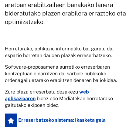
aretoan erabiltzaileen banakako lanera
bideratutako plazen erabilera errazteko eta
optimizatzeko.
Horretarako, aplikazio informatiko bat garatu da,
espazio horretan dauden plazak erreserbatzeko.
Software-proposamena aurretiko erreserbaren
kontzeptuan oinarritzen da, sarbide publikoko
ordenagailuetarako erabiltzen denaren baliokidea.
Zure plaza erreserbatu dezakezu
web
aplikazioaren
bidez edo Mediatekan horretarako
gaitutako ekipoen bidez.
Erreserbatzeko sistema: Ikasketa gela