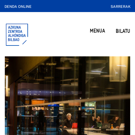
DENDA ONLINE
SARRERAK
MENUA
BILATU